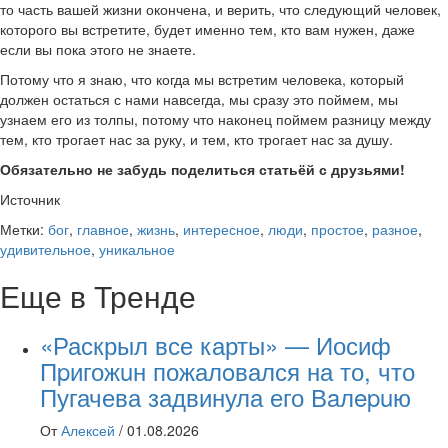
то часть вашей жизни окончена, и верить, что следующий человек,
которого вы встретите, будет именно тем, кто вам нужен, даже
если вы пока этого не знаете.
Потому что я знаю, что когда мы встретим человека, который
должен остаться с нами навсегда, мы сразу это поймем, мы
узнаем его из толпы, потому что наконец поймем разницу между
тем, кто трогает нас за руку, и тем, кто трогает нас за душу.
Обязательно не забудь поделиться статьёй с друзьями!
Источник
Метки:
бог
,
главное
,
жизнь
,
интересное
,
люди
,
простое
,
разное
,
удивительное
,
уникальное
Еще в Тренде
«Раскрыл все карты» — Иосиф
Пpигожuн пожалoвался на то, что
Пугачева задвинула его Вaлepuю
От
Алексей
/
01.08.2026