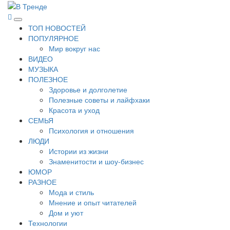
Перейти
к
В Тренде
Самые свежие новости интернета
Основное
содержимому
ТОП НОВОСТЕЙ
меню
ПОПУЛЯРНОЕ
Мир вокруг нас
ВИДЕО
МУЗЫКА
ПОЛЕЗНОЕ
Здоровье и долголетие
Полезные советы и лайфхаки
Красота и уход
СЕМЬЯ
Психология и отношения
ЛЮДИ
Истории из жизни
Знаменитости и шоу-бизнес
ЮМОР
РАЗНОЕ
Мода и стиль
Мнение и опыт читателей
Дом и уют
Технологии