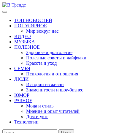
Перейти
к
Основное
В Тренде
Самые свежие новости интернета
содержимому
меню
ТОП НОВОСТЕЙ
ПОПУЛЯРНОЕ
Мир вокруг нас
ВИДЕО
МУЗЫКА
ПОЛЕЗНОЕ
Здоровье и долголетие
Полезные советы и лайфхаки
Красота и уход
СЕМЬЯ
Психология и отношения
ЛЮДИ
Истории из жизни
Знаменитости и шоу-бизнес
ЮМОР
РАЗНОЕ
Мода и стиль
Мнение и опыт читателей
Дом и уют
Технологии
Найти: