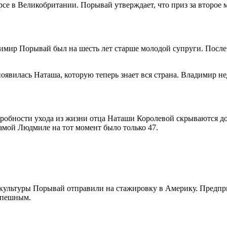
се в Великобритании. Порывай утверждает, что приз за второе ме
димир Порывай был на шесть лет старше молодой супруги. Посл
появилась Наташа, которую теперь знает вся страна. Владимир не
одробности ухода из жизни отца Наташи Королевой скрываются 
амой Людмиле на тот момент было только 47.
а культуры Порывай отправили на стажировку в Америку. Предпр
успешным.