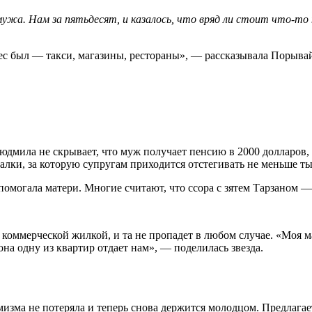
мужа. Нам за пятьдесят, и казалось, что вряд ли стоит что-то
нес был — такси, магазины, рестораны», — рассказывала Порыва
юдмила не скрывает, что муж получает пенсию в 2000 долларов, т
лки, за которую супругам приходится отстегивать не меньше ты
 помогала матери. Многие считают, что ссора с зятем Тарзано
 с коммерческой жилкой, и та не пропадет в любом случае. «Моя 
она одну из квартир отдает нам», — поделилась звезда.
мизма не потеряла и теперь снова держится молодцом. Предлага