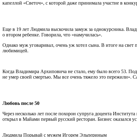
капеллой «Светоч», с которой даже принимала участие в конкур
Еще в 19 лет Людмила выскочила замуж за однокурсника. Вла
о втором ребенке. Говорила, что «намучилась».
Однако муж уговаривал, очень уж хотел сына. В итоге на свет 
любимицей.
Когда Владимира Архиповича не стало, ему было всего 53. П
не умер своей смертью. Мы все очень тяжело это пережили». С
Любовь после 50
Через несколько лет после похорон супруга доцента Институт
открыл в Майами первый русский ресторан. Бизнес оказался 
Людмила Порывай с мужем Игорем Эльпериным