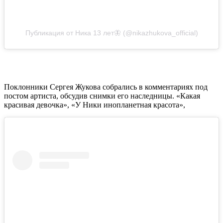
Публикация от Ника 13 лет🦋 (@nikazhukova_official)
Поклонники Сергея Жукова собрались в комментариях под
постом артиста, обсудив снимки его наследницы. «Какая
красивая девочка», «У Ники инопланетная красота»,