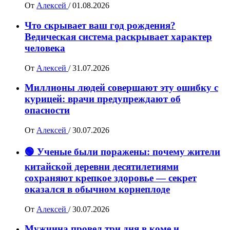
От
Алексей
/
01.08.2026
Что скрывает ваш год рождения?
Ведическая система раскрывает характер
человека
От
Алексей
/
31.07.2026
Миллионы людей совершают эту ошибку с
курицей: врачи предупреждают об
опасности
От
Алексей
/
30.07.2026
🟢 Ученые были поражены: почему жители
китайской деревни десятилетиями
сохраняют крепкое здоровье — секрет
оказался в обычном корнеплоде
От
Алексей
/
30.07.2026
Мужчина провел три дня в коме и