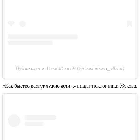
Публикация от Ника 13 лет🦋 (@nikazhukova_official)
«Как быстро растут чужие дети»,- пишут поклонники Жукова.