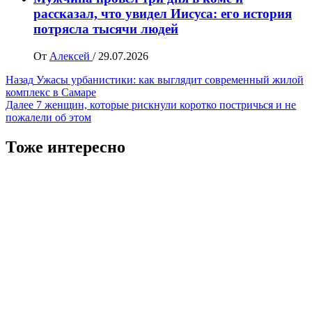
рассказал, что увидел Иисуса: его история
потрясла тысячи людей
От
Алексей
/
29.07.2026
Навигация
Назад
Ужасы урбанистики: как выглядит современный жилой
комплекс в Самаре
записи
Далее
7 женщин, которые рискнули коротко постричься и не
пожалели об этом
Тоже интересно