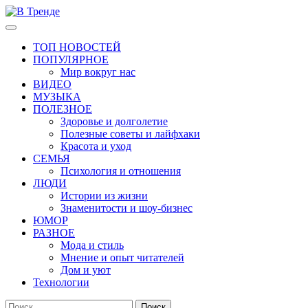
Перейти
к
Основное
В Тренде
Самые свежие новости интернета
содержимому
меню
ТОП НОВОСТЕЙ
ПОПУЛЯРНОЕ
Мир вокруг нас
ВИДЕО
МУЗЫКА
ПОЛЕЗНОЕ
Здоровье и долголетие
Полезные советы и лайфхаки
Красота и уход
СЕМЬЯ
Психология и отношения
ЛЮДИ
Истории из жизни
Знаменитости и шоу-бизнес
ЮМОР
РАЗНОЕ
Мода и стиль
Мнение и опыт читателей
Дом и уют
Технологии
Найти: