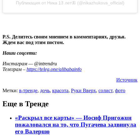
Публикация от Ника 13 лет🦋 (@nikazhukova_official)
P.S. Делитесь своим мнением в комментариях, друзья.
Ждем вас под этим постом.
Наши соцсети:
Инстаграм — @intrendru
Телеграм –
https://teleg.one/alibabainfo
Источник
Метки:
в-тренде
,
дочь
,
красота
,
Руки Вверх
,
солист
,
фото
Еще в Тренде
«Раскрыл все карты» — Иосиф Пpигожuн
пожалoвался на то, что Пугачева задвинула
его Вaлepuю