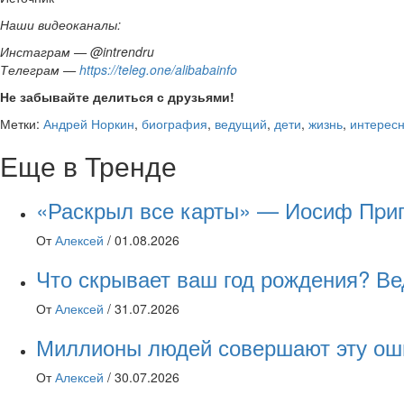
Наши видеоканалы:
Инстаграм — @intrendru
Телеграм —
https://teleg.one/alibabainfo
Не забывайте делиться с друзьями!
Метки:
Андрей Норкин
,
биография
,
ведущий
,
дети
,
жизнь
,
интерес
Еще в Тренде
«Раскрыл все карты» — Иосиф Пpиго
От
Алексей
/
01.08.2026
Что скрывает ваш год рождения? Ве
От
Алексей
/
31.07.2026
Миллионы людей совершают эту оши
От
Алексей
/
30.07.2026