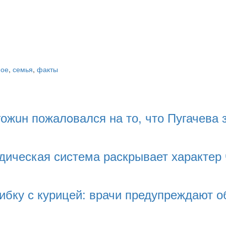
ное
,
семья
,
факты
жuн пожалoвался на то, что Пугачева 
дическая система раскрывает характер
бку с курицей: врачи предупреждают о