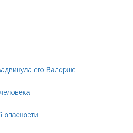
задвинула его Вaлepuю
 человека
б опасности