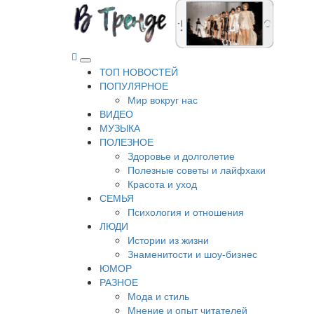
Перейти
к
содержимому
В Тренде
Самые свежие новости интернета
Основное
ТОП НОВОСТЕЙ
меню
ПОПУЛЯРНОЕ
Мир вокруг нас
ВИДЕО
МУЗЫКА
ПОЛЕЗНОЕ
Здоровье и долголетие
Полезные советы и лайфхаки
Красота и уход
СЕМЬЯ
Психология и отношения
ЛЮДИ
Истории из жизни
Знаменитости и шоу-бизнес
ЮМОР
РАЗНОЕ
Мода и стиль
Мнение и опыт читателей