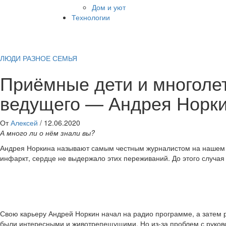
Дом и уют
Технологии
ЛЮДИ
РАЗНОЕ
СЕМЬЯ
Приёмные дети и многолет
ведущего — Андрея Норк
От
Алексей
/
12.06.2020
А много ли о нём знали вы?
Андрея Норкина называют самым честным журналистом на нашем т
инфаркт, сердце не выдержало этих переживаний. До этого случая
Свою карьеру Андрей Норкин начал на радио программе, а затем р
были интересными и животрепещущими. Но из-за проблем с руково