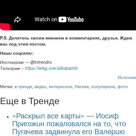
P.S. Делитесь своим мнением в комментариях, друзья. Ждем
вас под этим постом.
Наши соцсети:
Инстаграм — @intrendru
Телеграм –
https://teleg.one/alibabainfo
Источник
Метки:
в-тренде
,
видео
,
интересное
,
Нагиев
,
популярное
,
фото
Еще в Тренде
«Раскрыл все карты» — Иосиф
Пpигожuн пожалoвался на то, что
Пугачева задвинула его Вaлepuю