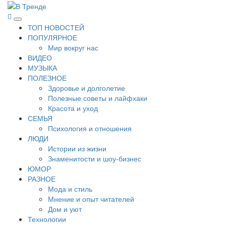
Перейти
к
В Тренде
Самые свежие новости интернета
Основное
содержимому
ТОП НОВОСТЕЙ
меню
ПОПУЛЯРНОЕ
Мир вокруг нас
ВИДЕО
МУЗЫКА
ПОЛЕЗНОЕ
Здоровье и долголетие
Полезные советы и лайфхаки
Красота и уход
СЕМЬЯ
Психология и отношения
ЛЮДИ
Истории из жизни
Знаменитости и шоу-бизнес
ЮМОР
РАЗНОЕ
Мода и стиль
Мнение и опыт читателей
Дом и уют
Технологии