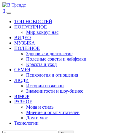
Перейти
к
В Тренде
Самые свежие новости интернета
Основное
содержимому
меню
ТОП НОВОСТЕЙ
ПОПУЛЯРНОЕ
Мир вокруг нас
ВИДЕО
МУЗЫКА
ПОЛЕЗНОЕ
Здоровье и долголетие
Полезные советы и лайфхаки
Красота и уход
СЕМЬЯ
Психология и отношения
ЛЮДИ
Истории из жизни
Знаменитости и шоу-бизнес
ЮМОР
РАЗНОЕ
Мода и стиль
Мнение и опыт читателей
Дом и уют
Технологии
Найти: