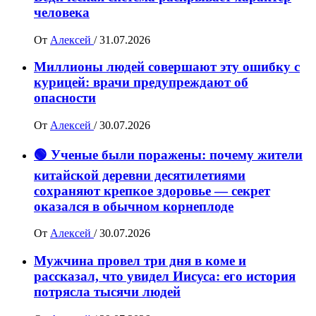
человека
От
Алексей
/
31.07.2026
Миллионы людей совершают эту ошибку с
курицей: врачи предупреждают об
опасности
От
Алексей
/
30.07.2026
🟢 Ученые были поражены: почему жители
китайской деревни десятилетиями
сохраняют крепкое здоровье — секрет
оказался в обычном корнеплоде
От
Алексей
/
30.07.2026
Мужчина провел три дня в коме и
рассказал, что увидел Иисуса: его история
потрясла тысячи людей