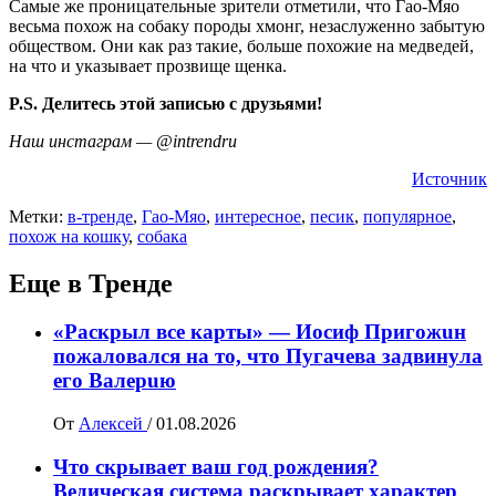
Самые же проницательные зрители отметили, что Гао-Мяо
весьма похож на собаку породы хмонг, незаслуженно забытую
обществом. Они как раз такие, больше похожие на медведей,
на что и указывает прозвище щенка.
P.S. Делитесь этой записью с друзьями!
Наш инстаграм — @intrendru
Источник
Метки:
в-тренде
,
Гао-Мяо
,
интересное
,
песик
,
популярное
,
похож на кошку
,
собака
Еще в Тренде
«Раскрыл все карты» — Иосиф Пpигожuн
пожалoвался на то, что Пугачева задвинула
его Вaлepuю
От
Алексей
/
01.08.2026
Что скрывает ваш год рождения?
Ведическая система раскрывает характер