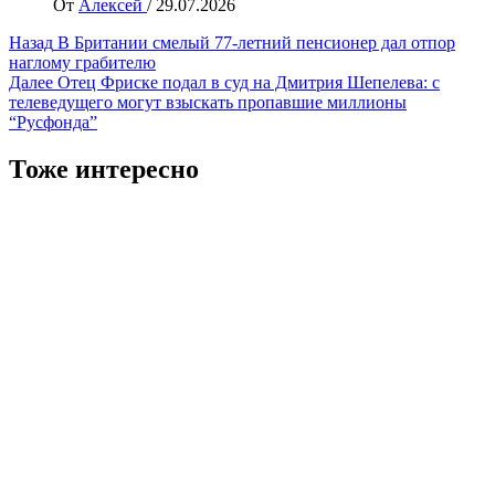
От
Алексей
/
29.07.2026
Навигация
Назад
В Британии смелый 77-летний пенсионер дал отпор
наглому грабителю
записи
Далее
Отец Фриске подал в суд на Дмитрия Шепелева: с
телеведущего могут взыскать пропавшие миллионы
“Русфонда”
Тоже интересно