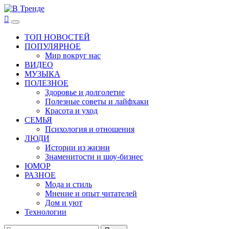
Перейти
к
В Тренде
Самые свежие новости интернета
Основное
содержимому
меню
ТОП НОВОСТЕЙ
ПОПУЛЯРНОЕ
Мир вокруг нас
ВИДЕО
МУЗЫКА
ПОЛЕЗНОЕ
Здоровье и долголетие
Полезные советы и лайфхаки
Красота и уход
СЕМЬЯ
Психология и отношения
ЛЮДИ
Истории из жизни
Знаменитости и шоу-бизнес
ЮМОР
РАЗНОЕ
Мода и стиль
Мнение и опыт читателей
Дом и уют
Технологии
Найти: