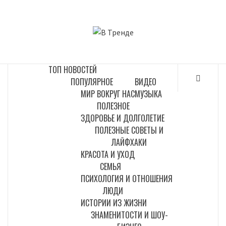
Перейти
к
В ТРЕНДЕ
содержимому
САМЫЕ СВЕЖИЕ НОВОСТИ ИНТЕРНЕТА
ТОП НОВОСТЕЙ
ПОПУЛЯРНОЕ
ВИДЕО
МИР ВОКРУГ НАС
МУЗЫКА
ПОЛЕЗНОЕ
ЗДОРОВЬЕ И ДОЛГОЛЕТИЕ
ПОЛЕЗНЫЕ СОВЕТЫ И
ЛАЙФХАКИ
КРАСОТА И УХОД
СЕМЬЯ
ПСИХОЛОГИЯ И ОТНОШЕНИЯ
ЛЮДИ
ИСТОРИИ ИЗ ЖИЗНИ
ЗНАМЕНИТОСТИ И ШОУ-