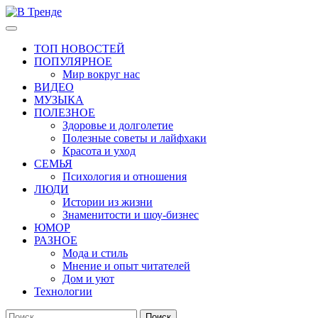
Перейти
к
Основное
В Тренде
Самые свежие новости интернета
содержимому
меню
ТОП НОВОСТЕЙ
ПОПУЛЯРНОЕ
Мир вокруг нас
ВИДЕО
МУЗЫКА
ПОЛЕЗНОЕ
Здоровье и долголетие
Полезные советы и лайфхаки
Красота и уход
СЕМЬЯ
Психология и отношения
ЛЮДИ
Истории из жизни
Знаменитости и шоу-бизнес
ЮМОР
РАЗНОЕ
Мода и стиль
Мнение и опыт читателей
Дом и уют
Технологии
Найти: