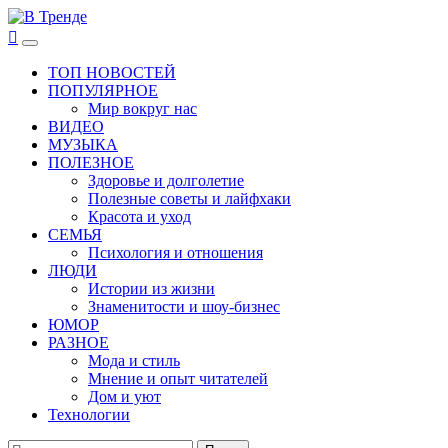
Перейти
к
В Тренде
Самые свежие новости интернета
Основное
содержимому
меню
ТОП НОВОСТЕЙ
ПОПУЛЯРНОЕ
Мир вокруг нас
ВИДЕО
МУЗЫКА
ПОЛЕЗНОЕ
Здоровье и долголетие
Полезные советы и лайфхаки
Красота и уход
СЕМЬЯ
Психология и отношения
ЛЮДИ
Истории из жизни
Знаменитости и шоу-бизнес
ЮМОР
РАЗНОЕ
Мода и стиль
Мнение и опыт читателей
Дом и уют
Технологии
Найти: