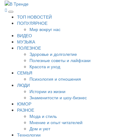
Перейти
к
В Тренде
Самые свежие новости интернета
Основное
содержимому
ТОП НОВОСТЕЙ
меню
ПОПУЛЯРНОЕ
Мир вокруг нас
ВИДЕО
МУЗЫКА
ПОЛЕЗНОЕ
Здоровье и долголетие
Полезные советы и лайфхаки
Красота и уход
СЕМЬЯ
Психология и отношения
ЛЮДИ
Истории из жизни
Знаменитости и шоу-бизнес
ЮМОР
РАЗНОЕ
Мода и стиль
Мнение и опыт читателей
Дом и уют
Технологии