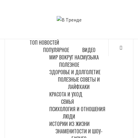
Перейти
к
В ТРЕНДЕ
содержимому
САМЫЕ СВЕЖИЕ НОВОСТИ ИНТЕРНЕТА
ТОП НОВОСТЕЙ
ПОПУЛЯРНОЕ
ВИДЕО
МИР ВОКРУГ НАС
МУЗЫКА
ПОЛЕЗНОЕ
ЗДОРОВЬЕ И ДОЛГОЛЕТИЕ
ПОЛЕЗНЫЕ СОВЕТЫ И
ЛАЙФХАКИ
КРАСОТА И УХОД
СЕМЬЯ
ПСИХОЛОГИЯ И ОТНОШЕНИЯ
ЛЮДИ
ИСТОРИИ ИЗ ЖИЗНИ
ЗНАМЕНИТОСТИ И ШОУ-