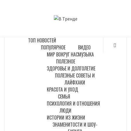
Перейти
к
В ТРЕНДЕ
содержимому
САМЫЕ СВЕЖИЕ НОВОСТИ ИНТЕРНЕТА
ТОП НОВОСТЕЙ
ПОПУЛЯРНОЕ
ВИДЕО
МИР ВОКРУГ НАС
МУЗЫКА
ПОЛЕЗНОЕ
ЗДОРОВЬЕ И ДОЛГОЛЕТИЕ
ПОЛЕЗНЫЕ СОВЕТЫ И
ЛАЙФХАКИ
КРАСОТА И УХОД
СЕМЬЯ
ПСИХОЛОГИЯ И ОТНОШЕНИЯ
ЛЮДИ
ИСТОРИИ ИЗ ЖИЗНИ
ЗНАМЕНИТОСТИ И ШОУ-