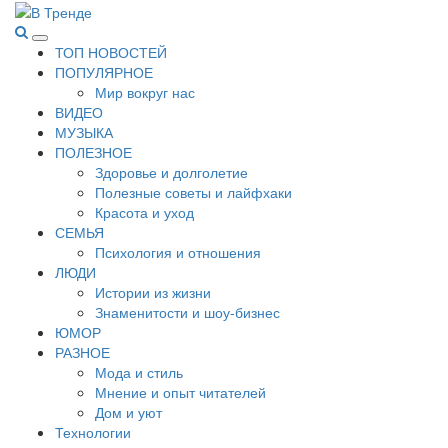
Перейти
к
В Тренде
Самые свежие новости интернета
Основное
содержимому
ТОП НОВОСТЕЙ
меню
ПОПУЛЯРНОЕ
Мир вокруг нас
ВИДЕО
МУЗЫКА
ПОЛЕЗНОЕ
Здоровье и долголетие
Полезные советы и лайфхаки
Красота и уход
СЕМЬЯ
Психология и отношения
ЛЮДИ
Истории из жизни
Знаменитости и шоу-бизнес
ЮМОР
РАЗНОЕ
Мода и стиль
Мнение и опыт читателей
Дом и уют
Технологии