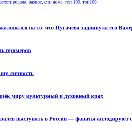
отестировала
,
разное
,
спи дома
,
топ 100
,
топ100
алoвался на то, что Пугачева задвинула его Вaл
ть примеров
ашу личность
дрёк миру культурный и духовный крах
казался выступать в России — фанаты аплодируют 