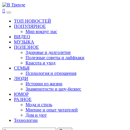
Перейти
к
В Тренде
Самые свежие новости интернета
Основное
содержимому
меню
ТОП НОВОСТЕЙ
ПОПУЛЯРНОЕ
Мир вокруг нас
ВИДЕО
МУЗЫКА
ПОЛЕЗНОЕ
Здоровье и долголетие
Полезные советы и лайфхаки
Красота и уход
СЕМЬЯ
Психология и отношения
ЛЮДИ
Истории из жизни
Знаменитости и шоу-бизнес
ЮМОР
РАЗНОЕ
Мода и стиль
Мнение и опыт читателей
Дом и уют
Технологии
Найти: