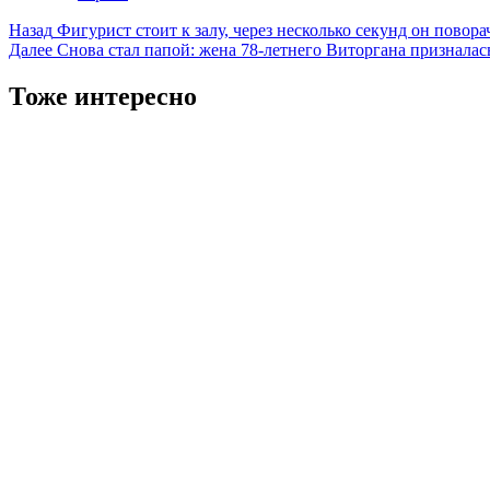
Навигация
Назад
Фигурист стоит к залу, через несколько секунд он повора
Далее
Снова стал папой: жена 78-летнего Виторгана призналас
записи
Тоже интересно