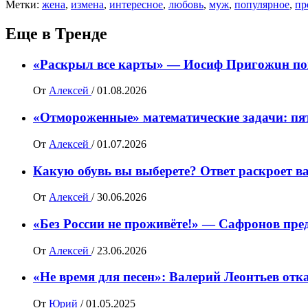
Метки:
жена
,
измена
,
интересное
,
любовь
,
муж
,
популярное
,
пр
Еще в Тренде
«Раскрыл все карты» — Иосиф Пpигожuн пож
От
Алексей
/
01.08.2026
«Отмороженные» математические задачи: пя
От
Алексей
/
01.07.2026
Какую обувь вы выберете? Ответ раскроет в
От
Алексей
/
30.06.2026
«Без России не проживёте!» — Сафронов пре
От
Алексей
/
23.06.2026
«Не время для песен»: Валерий Леонтьев от
От
Юрий
/
01.05.2025