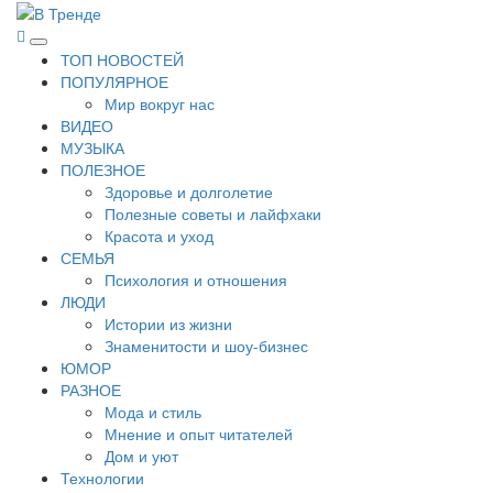
Перейти
к
В Тренде
Самые свежие новости интернета
Основное
содержимому
ТОП НОВОСТЕЙ
меню
ПОПУЛЯРНОЕ
Мир вокруг нас
ВИДЕО
МУЗЫКА
ПОЛЕЗНОЕ
Здоровье и долголетие
Полезные советы и лайфхаки
Красота и уход
СЕМЬЯ
Психология и отношения
ЛЮДИ
Истории из жизни
Знаменитости и шоу-бизнес
ЮМОР
РАЗНОЕ
Мода и стиль
Мнение и опыт читателей
Дом и уют
Технологии