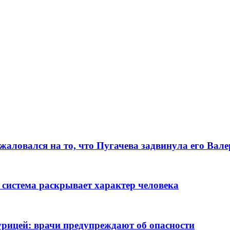
алoвался на то, что Пугачева задвинула его Вaл
 система раскрывает характер человека
рицей: врачи предупреждают об опасности