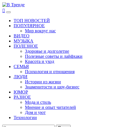
Перейти
к
В Тренде
Самые свежие новости интернета
Основное
содержимому
меню
ТОП НОВОСТЕЙ
ПОПУЛЯРНОЕ
Мир вокруг нас
ВИДЕО
МУЗЫКА
ПОЛЕЗНОЕ
Здоровье и долголетие
Полезные советы и лайфхаки
Красота и уход
СЕМЬЯ
Психология и отношения
ЛЮДИ
Истории из жизни
Знаменитости и шоу-бизнес
ЮМОР
РАЗНОЕ
Мода и стиль
Мнение и опыт читателей
Дом и уют
Технологии
Найти: