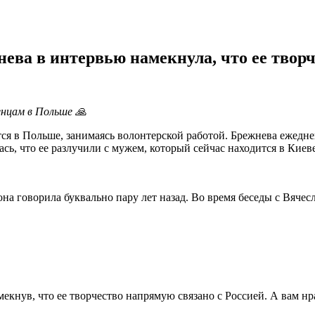
ева в интервью намекнула, что ее творч
нцам в Польше 🙏
ся в Польше, занимаясь волонтерской работой. Брежнева ежед
сь, что ее разлучили с мужем, который сейчас находится в Киеве
а говорила буквально пару лет назад. Во время беседы с Вячес
амекнув, что ее творчество напрямую связано с Россией. А вам н