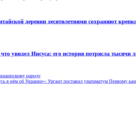
тайской деревни десятилетиями сохраняют крепко
 что увидел Иисуса: его история потрясла тысячи 
украинскому народу
сь в нём об Украине»: Ургант поставил ультиматум Первому ка