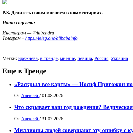
P.S. Делитесь своим мнением в комментариях.
Наши соцсети:
Инстаграм — @intrendru
Телеграм –
https://teleg.one/alibabainfo
Метки:
Брежнева
,
в-тренде
,
мнение
,
певица
,
Россия
,
Украина
Еще в Тренде
«Раскрыл все карты» — Иосиф Пpигожuн пож
От
Алексей
/
01.08.2026
Что скрывает ваш год рождения? Ведическая
От
Алексей
/
31.07.2026
Миллионы людей совершают эту ошибку с ку