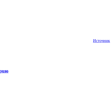
Источник
epuю