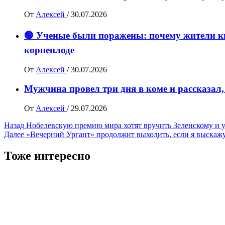
От
Алексей
/
30.07.2026
🟢 Ученые были поражены: почему жители ки
корнеплоде
От
Алексей
/
30.07.2026
Мужчина провел три дня в коме и рассказал,
От
Алексей
/
29.07.2026
Навигация
Назад
Нобелевскую премию мира хотят вручить Зеленскому и 
Далее
«Вечерний Ургант» продолжит выходить, если я выскажу
записи
Тоже интересно