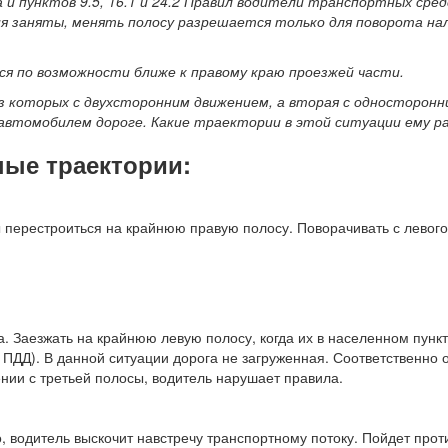
и пунктов 9.5, 16.1 и 24.2 Правил водители транспортных сред
ия заняты, менять полосу разрешается только для поворота нал
я по возможности ближе к правому краю проезжей части.
из которых с двухсторонним движением, а вторая с односторонн
автомобилем дороге. Какие траектории в этой ситуации ему р
ные траектории:
 перестроиться на крайнюю правую полосу. Поворачивать с левого
. Заезжать на крайнюю левую полосу, когда их в населенном пунк
. ПДД). В данной ситуации дорога не загруженная. Соответственно
нии с третьей полосы, водитель нарушает правила.
 водитель выскочит навстречу транспортному потоку. Пойдет прот