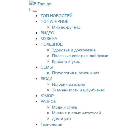
Перейти
к
В Тренде
Самые свежие новости интернета
Основное
содержимому
ТОП НОВОСТЕЙ
меню
ПОПУЛЯРНОЕ
Мир вокруг нас
ВИДЕО
МУЗЫКА
ПОЛЕЗНОЕ
Здоровье и долголетие
Полезные советы и лайфхаки
Красота и уход
СЕМЬЯ
Психология и отношения
ЛЮДИ
Истории из жизни
Знаменитости и шоу-бизнес
ЮМОР
РАЗНОЕ
Мода и стиль
Мнение и опыт читателей
Дом и уют
Технологии