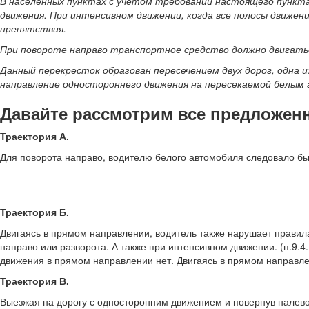
В населенных пунктах с учетом требований настоящего пункта 
движения. При интенсивном движении, когда все полосы движен
препятствия.
При повороте направо транспортное средство должно двигатьс
Данный перекресток образован пересечением двух дорог, одна 
направление одностороннего движения на пересекаемой белым 
Давайте рассмотрим все предложен
Траектория А.
Для поворота направо, водителю белого автомобиля следовало бы
Траектория Б.
Двигаясь в прямом направлении, водитель также нарушает правила
направо или разворота. А также при интенсивном движении. (п.9.4
движения в прямом направлении нет. Двигаясь в прямом направле
Траектория В.
Выезжая на дорогу с односторонним движением и повернув налево,