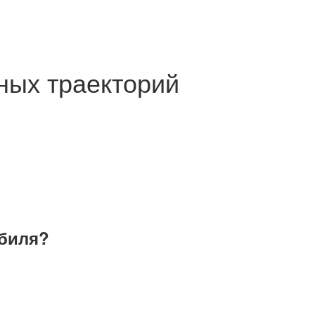
ных траекторий
обиля?