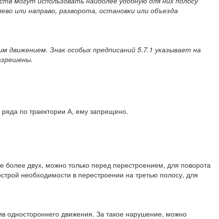
ств могут использовать наиболее удобную для них полосу
ево или направо, разворота, остановки или объезда
им движением. Знак особых предписаний 5.7.1 указывает на
азрешены.
 ряда по траектории А, ему запрещено.
те более двух, можно только перед перестроением, для поворота
 острой необходимости в перестроении на третью полосу, для
ив одностороннего движения. За такое нарушение, можно