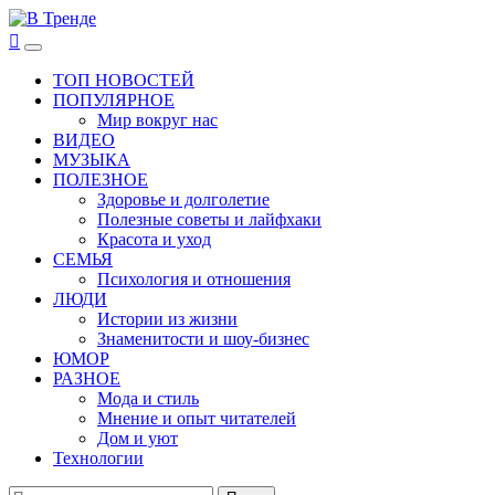
Перейти
к
В Тренде
Самые свежие новости интернета
Основное
содержимому
меню
ТОП НОВОСТЕЙ
ПОПУЛЯРНОЕ
Мир вокруг нас
ВИДЕО
МУЗЫКА
ПОЛЕЗНОЕ
Здоровье и долголетие
Полезные советы и лайфхаки
Красота и уход
СЕМЬЯ
Психология и отношения
ЛЮДИ
Истории из жизни
Знаменитости и шоу-бизнес
ЮМОР
РАЗНОЕ
Мода и стиль
Мнение и опыт читателей
Дом и уют
Технологии
Найти: