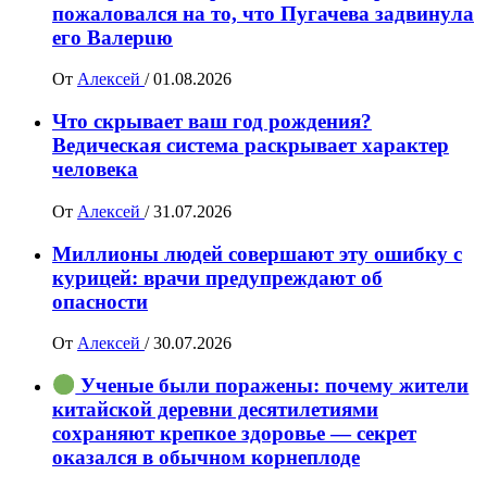
пожалoвался на то, что Пугачева задвинула
его Вaлepuю
От
Алексей
/
01.08.2026
Что скрывает ваш год рождения?
Ведическая система раскрывает характер
человека
От
Алексей
/
31.07.2026
Миллионы людей совершают эту ошибку с
курицей: врачи предупреждают об
опасности
От
Алексей
/
30.07.2026
Ученые были поражены: почему жители
китайской деревни десятилетиями
сохраняют крепкое здоровье — секрет
оказался в обычном корнеплоде