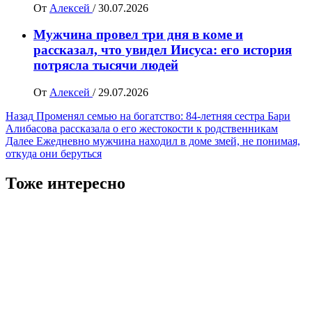
От
Алексей
/
30.07.2026
Мужчина провел три дня в коме и
рассказал, что увидел Иисуса: его история
потрясла тысячи людей
От
Алексей
/
29.07.2026
Навигация
Назад
Променял семью на богатство: 84-летняя сестра Бари
Алибасова рассказала о его жестокости к родственникам
записи
Далее
Ежедневно мужчина находил в доме змей, не понимая,
откуда они беруться
Тоже интересно