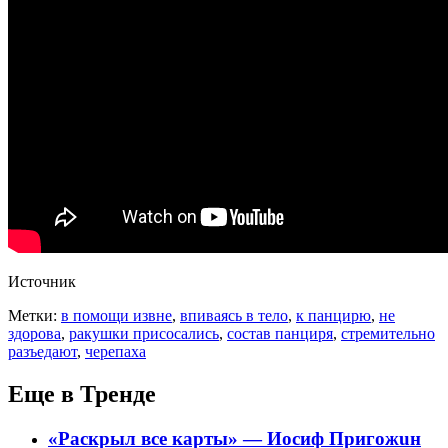
Источник
Метки:
в помощи извне
,
впиваясь в тело
,
к панцирю
,
не
здорова
,
ракушки присосались
,
состав панциря
,
стремительно
разъедают
,
черепаха
Еще в Тренде
«Раскрыл все карты» — Иосиф Пpигожuн