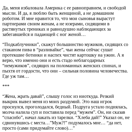
Да, меня избаловала Америка с ее равноправием, и свободой
мысли. И да, я люблю быть женщиной, а не домашним
роботом. И мне нравится то, что мои сыновья вырастут
партнерами своим женам, а не юзерами, сидящими в
растянутых трениках и равнодушно наблюдающих за
забегавшейся и падающей с ног женой…
“Подкаблучники”, скажут большинство мужиков, сидящих со
стаканом пива в “разливайке”, чьи жены сейчас сушат
протекшие ботинки и наспех чистят картошку на ужин. А я
верю, что именно они и есть стадо неблагодарных
“немужиков”, сидящих на поломанных женских спинах, и
пыхтя от гордости, что они – сильная половина человечества.
Где уж там…
***
“Жена, жрать давай”, слышу голос из ниоткуда. Резкий
выкрик вывел меня из моих раздумий. Это наш игрок
проснулся, проголодался, бедный. Подруга устало поднялась,
молча налила суп и поставила перед “мужем”. Он, ни сказав
“спасибо”, начал лакать из тарелки. “Хлеба дай!” Указал он, не
сдвинувшись с места…”Муж?!” подумалось мне… “да нет,
просто (сами придумайте слово)…”