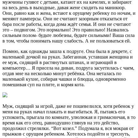
мужчины гуляют с детьми, катают их на качелях, и забирают
на весь день в выходные, давая жене сходить на маникюр.
Они, равно как и жена, встают к орущему ребенку по ночам, и
меняют памперсы. Они не считают зазорным отказаться от
бара после работы, когда дома ждёт семья. И они не считают
это – подвигом. Это нормально! Это правильно! Назвались
сильным полом- будьте любезны, будьте сильными! Ваша сила
в том, чтобы понимать нашу слабость. А не пользоваться ей.
Помню, как однажды зашла к подруге. Она была в декрете, с
маленькой дочкой на руках. Забеганная, уставшая женщина и
ее муж, сидящий в растянутых штанах, и играющий в
компьютер… Я присела на диван, подруга засуетилась с чаем,
отдав мне на несколько минут ребёнка. Она металась по
маленькой кухне, собирая чашки и блюдца, одновременно
помешивая суп на плите, и кормя кота.
Муж, сидящий за игрой, даже не пошевелился, хотя ребенок у
меня на руках начал плакать и выгибаться. Я, пытаясь его
успокоить, прыгала по комнате, улюлюкая и гримасничая, в то
время как его отец, равнодушно глянув на это действо,
продолжил стрелялки. “Вот козел.” Подумала я, вся мокрая от
прыжков с орущим ребенком. Хотелось подойти и треснуть,