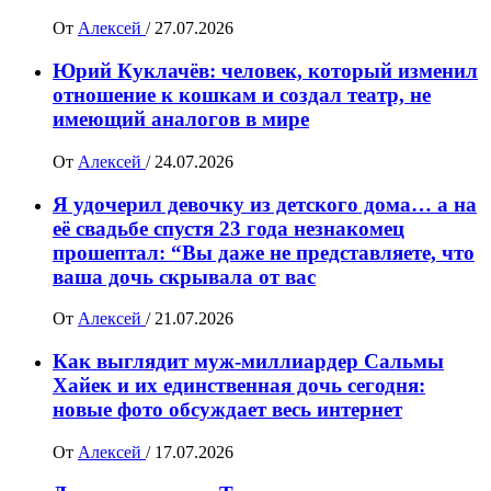
От
Алексей
/
27.07.2026
Юрий Куклачёв: человек, который изменил
отношение к кошкам и создал театр, не
имеющий аналогов в мире
От
Алексей
/
24.07.2026
Я удочерил девочку из детского дома… а на
её свадьбе спустя 23 года незнакомец
прошептал: “Вы даже не представляете, что
ваша дочь скрывала от вас
От
Алексей
/
21.07.2026
Как выглядит муж-миллиардер Сальмы
Хайек и их единственная дочь сегодня:
новые фото обсуждает весь интернет
От
Алексей
/
17.07.2026