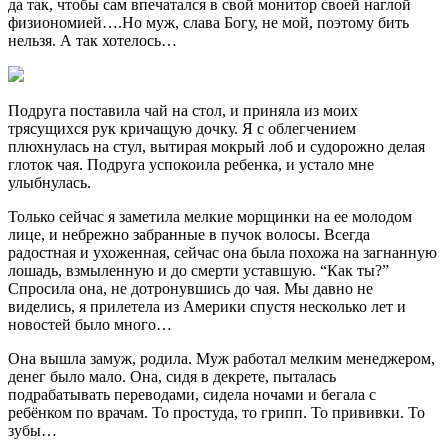
да так, чтобы сам впечатался в свой монитор своей наглой
физиономией….Но муж, слава Богу, не мой, поэтому бить
нельзя. А так хотелось…
Подруга поставила чай на стол, и приняла из моих
трясущихся рук кричащую дочку. Я с облегчением
плюхнулась на стул, вытирая мокрый лоб и судорожно делая
глоток чая. Подруга успокоила ребенка, и устало мне
улыбнулась.
Только сейчас я заметила мелкие морщинки на ее молодом
лице, и небрежно забранные в пучок волосы. Всегда
радостная и ухоженная, сейчас она была похожа на загнанную
лошадь, взмыленную и до смерти уставшую. “Как ты?”
Спросила она, не дотронувшись до чая. Мы давно не
виделись, я прилетела из Америки спустя несколько лет и
новостей было много…
Она вышла замуж, родила. Муж работал мелким менеджером,
денег было мало. Она, сидя в декрете, пыталась
подрабатывать переводами, сидела ночами и бегала с
ребёнком по врачам. То простуда, то грипп. То прививки. То
зубы…