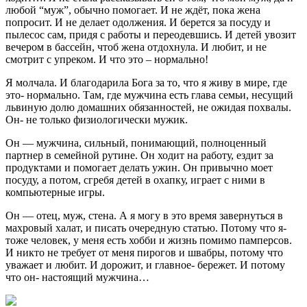
любой “муж”, обычно помогает. И не ждёт, пока жена
попросит. И не делает одолжения. И берется за посуду и
пылесос сам, придя с работы и переодевшись. И детей увозит
вечером в бассейн, чтоб жена отдохнула. И любит, и не
смотрит с упреком. И что это – нормально!
Я молчала. И благодарила Бога за то, что я живу в мире, где
это- нормально. Там, где мужчина есть глава семьи, несущий
львиную долю домашних обязанностей, не ожидая похвалы.
Он- не только физиологически мужик.
Он — мужчина, сильный, понимающий, полноценный
партнер в семейной рутине. Он ходит на работу, ездит за
продуктами и помогает делать ужин. Он привычно моет
посуду, а потом, сгребя детей в охапку, играет с ними в
компьютерные игры.
Он — отец, муж, стена. А я могу в это время завернуться в
махровый халат, и писать очередную статью. Потому что я-
тоже человек, у меня есть хобби и жизнь помимо памперсов.
И никто не требует от меня пирогов и швабры, потому что
уважает и любит. И дорожит, и главное- бережет. И потому
что он- настоящий мужчина…