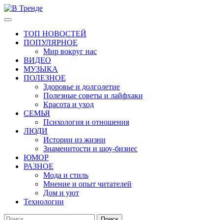
Перейти
к
Основное
В Тренде
Самые свежие новости интернета
содержимому
меню
ТОП НОВОСТЕЙ
ПОПУЛЯРНОЕ
Мир вокруг нас
ВИДЕО
МУЗЫКА
ПОЛЕЗНОЕ
Здоровье и долголетие
Полезные советы и лайфхаки
Красота и уход
СЕМЬЯ
Психология и отношения
ЛЮДИ
Истории из жизни
Знаменитости и шоу-бизнес
ЮМОР
РАЗНОЕ
Мода и стиль
Мнение и опыт читателей
Дом и уют
Технологии
Найти: