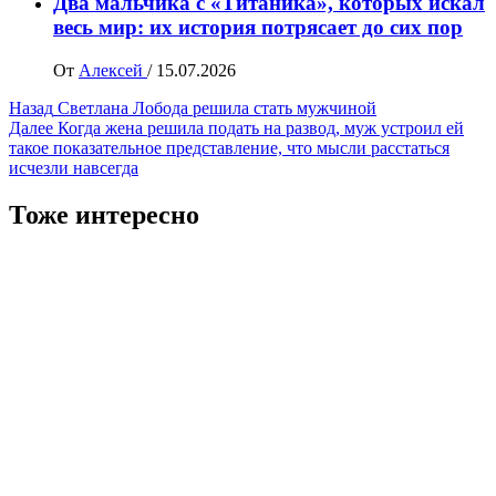
Два мальчика с «Титаника», которых искал
весь мир: их история потрясает до сих пор
От
Алексей
/
15.07.2026
Навигация
Назад
Светлана Лобода решила стать мужчиной
Далее
Когда жена решила подать на развод, муж устроил ей
записи
такое показательное представление, что мысли расстаться
исчезли навсегда
Тоже интересно