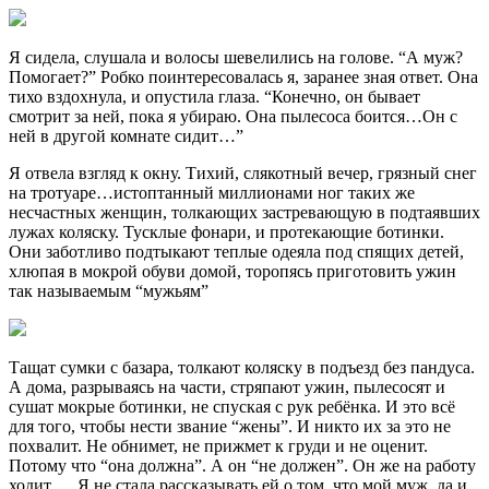
Я сидела, слушала и волосы шевелились на голове. “А муж?
Помогает?” Робко поинтересовалась я, заранее зная ответ. Она
тихо вздохнула, и опустила глаза. “Конечно, он бывает
смотрит за ней, пока я убираю. Она пылесоса боится…Он с
ней в другой комнате сидит…”
Я отвела взгляд к окну. Тихий, слякотный вечер, грязный снег
на тротуаре…истоптанный миллионами ног таких же
несчастных женщин, толкающих застревающую в подтаявших
лужах коляску. Тусклые фонари, и протекающие ботинки.
Они заботливо подтыкают теплые одеяла под спящих детей,
хлюпая в мокрой обуви домой, торопясь приготовить ужин
так называемым “мужьям”
Тащат сумки с базара, толкают коляску в подъезд без пандуса.
А дома, разрываясь на части, стряпают ужин, пылесосят и
сушат мокрые ботинки, не спуская с рук ребёнка. И это всё
для того, чтобы нести звание “жены”. И никто их за это не
похвалит. Не обнимет, не прижмет к груди и не оценит.
Потому что “она должна”. А он “не должен”. Он же на работу
ходит…. Я не стала рассказывать ей о том, что мой муж, да и