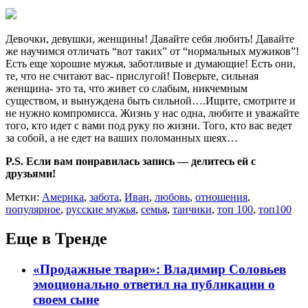
Девочки, девушки, женщины! Давайте себя любить! Давайте
же научимся отличать “вот таких” от “нормальных мужиков”!
Есть еще хорошие мужья, заботливые и думающие! Есть они,
те, что не считают вас- прислугой! Поверьте, сильная
женщина- это та, что живет со слабым, никчемным
существом, и вынуждена быть сильной….Ищите, смотрите и
не нужно компромисса. Жизнь у нас одна, любите и уважайте
того, кто идет с вами под руку по жизни. Того, кто вас ведет
за собой, а не едет на ваших поломанных шеях…
P.S. Если вам понравилась запись — делитесь ей с
друзьями!
Метки:
Америка
,
забота
,
Иван
,
любовь
,
отношения
,
популярное
,
русские мужья
,
семья
,
танчики
,
топ 100
,
топ100
Еще в Тренде
«Продажные твари»: Владимир Соловьев
эмоционально ответил на публикации о
своем сыне