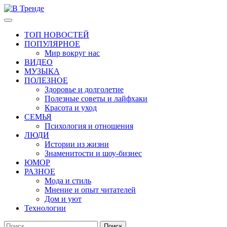
Перейти
к
Основное
В Тренде
Самые свежие новости интернета
содержимому
меню
ТОП НОВОСТЕЙ
ПОПУЛЯРНОЕ
Мир вокруг нас
ВИДЕО
МУЗЫКА
ПОЛЕЗНОЕ
Здоровье и долголетие
Полезные советы и лайфхаки
Красота и уход
СЕМЬЯ
Психология и отношения
ЛЮДИ
Истории из жизни
Знаменитости и шоу-бизнес
ЮМОР
РАЗНОЕ
Мода и стиль
Мнение и опыт читателей
Дом и уют
Технологии
Найти: