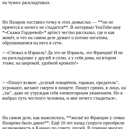
на чужих раскладушках.
Но Назаров поставил точку в этих домыслах — **он не
прячется и ничего не стыдится**. В интервью YouTube-шоу
*«Скажи Гордеевой»* артист честно рассказал, где и как
живёт, и что на самом деле думает о потоке негатива,
обрушившемся на него в сети.
> «Сбежал в Израиль? Да это не Израиль, это Франция! И не
на раскладушке у друзей я сплю, а у себя дома, на втором
этаже, на широкой, удобной кровати!»
> «Пишут всякое: „усатый поварёнок, таракан, предатель“,
угрожают, желают смерти в нищете. Пишут грязно, в лицо, на
„ты“, даже не утруждая себя элементарным уважением. Но я
выбрал путь честного человека, и мне нечего стыдиться».
На самом деле, как выяснилось, **жильё во Франции у семьи
Назарова было давно**. Ещё 10 лет назад супруги приобрели
недвижимость в Каннах по совету друзей. В течение многих