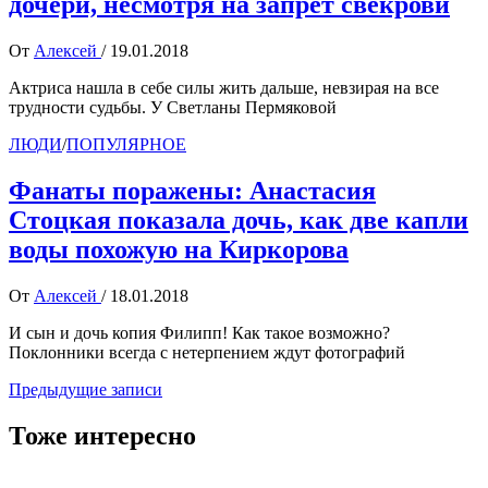
дочери, несмотря на запрет свекрови
От
Алексей
/
19.01.2018
Актриса нашла в себе силы жить дальше, невзирая на все
трудности судьбы. У Светланы Пермяковой
ЛЮДИ
/
ПОПУЛЯРНОЕ
Фанаты поражены: Анастасия
Стоцкая показала дочь, как две капли
воды похожую на Киркорова
От
Алексей
/
18.01.2018
И сын и дочь копия Филипп! Как такое возможно?
Поклонники всегда с нетерпением ждут фотографий
Навигация
Предыдущие записи
по
Тоже интересно
записям