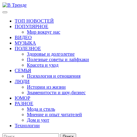
Перейти
к
Основное
В Тренде
Самые свежие новости интернета
содержимому
меню
ТОП НОВОСТЕЙ
ПОПУЛЯРНОЕ
Мир вокруг нас
ВИДЕО
МУЗЫКА
ПОЛЕЗНОЕ
Здоровье и долголетие
Полезные советы и лайфхаки
Красота и уход
СЕМЬЯ
Психология и отношения
ЛЮДИ
Истории из жизни
Знаменитости и шоу-бизнес
ЮМОР
РАЗНОЕ
Мода и стиль
Мнение и опыт читателей
Дом и уют
Технологии
Найти: