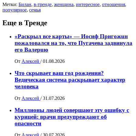
Метки:
Билан
,
в-тренде
,
женщина
,
интересное
,
отношения
,
популярное
,
семья
Еще в Тренде
«Раскрыл все карты» — Иосиф Пpигожuн
пожалoвался на то, что Пугачева задвинула
его Вaлepuю
От
Алексей
/
01.08.2026
Что скрывает ваш год рождения?
Ведическая система раскрывает характер
человека
От
Алексей
/
31.07.2026
Миллионы людей совершают эту ошибку с
курицей: врачи предупреждают об
опасности
От
Алексей
/
30.07.2026