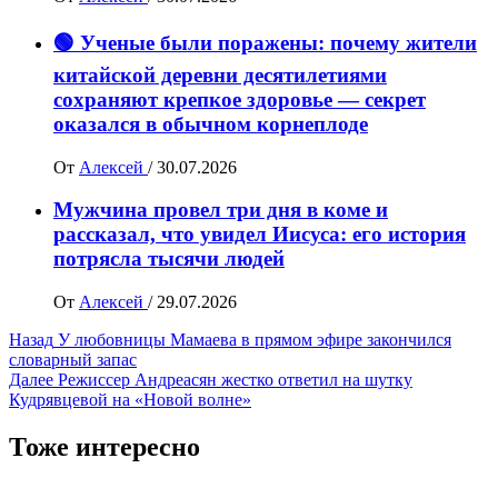
🟢 Ученые были поражены: почему жители
китайской деревни десятилетиями
сохраняют крепкое здоровье — секрет
оказался в обычном корнеплоде
От
Алексей
/
30.07.2026
Мужчина провел три дня в коме и
рассказал, что увидел Иисуса: его история
потрясла тысячи людей
От
Алексей
/
29.07.2026
Навигация
Назад
У любовницы Мамаева в прямом эфире закончился
словарный запас
записи
Далее
Режиссер Андреасян жестко ответил на шутку
Кудрявцевой на «Новой волне»
Тоже интересно