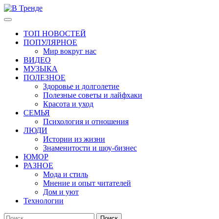
Перейти
к
Основное
В Тренде
Самые свежие новости интернета
содержимому
меню
ТОП НОВОСТЕЙ
ПОПУЛЯРНОЕ
Мир вокруг нас
ВИДЕО
МУЗЫКА
ПОЛЕЗНОЕ
Здоровье и долголетие
Полезные советы и лайфхаки
Красота и уход
СЕМЬЯ
Психология и отношения
ЛЮДИ
Истории из жизни
Знаменитости и шоу-бизнес
ЮМОР
РАЗНОЕ
Мода и стиль
Мнение и опыт читателей
Дом и уют
Технологии
Найти: