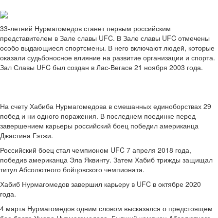
33-летний Нурмагомедов станет первым российским
представителем в Зале славы UFC. В Зале славы UFC отмечены
особо выдающиеся спортсмены. В него включают людей, которые
оказали судьбоносное влияние на развитие организации и спорта.
Зал Славы UFC был создан в Лас-Вегасе 21 ноября 2003 года.
На счету Хабиба Нурмагомедова в смешанных единоборствах 29
побед и ни одного поражения. В последнем поединке перед
завершением карьеры российский боец победил американца
Джастина Гэтжи.
Российский боец стал чемпионом UFC 7 апреля 2018 года,
победив американца Эла Яквинту. Затем Хабиб трижды защищал
титул Абсолютного бойцовского чемпионата.
Хабиб Нурмагомедов завершил карьеру в UFC в октябре 2020
года.
4 марта Нурмагомедов одним словом высказался о предстоящем
бое брата Умара Нурмагомедова. Бывший чемпион Абсолютного