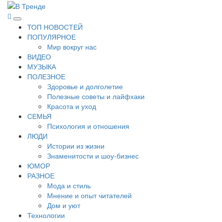
Перейти
к
В Тренде
Самые свежие новости интернета
Основное
содержимому
ТОП НОВОСТЕЙ
меню
ПОПУЛЯРНОЕ
Мир вокруг нас
ВИДЕО
МУЗЫКА
ПОЛЕЗНОЕ
Здоровье и долголетие
Полезные советы и лайфхаки
Красота и уход
СЕМЬЯ
Психология и отношения
ЛЮДИ
Истории из жизни
Знаменитости и шоу-бизнес
ЮМОР
РАЗНОЕ
Мода и стиль
Мнение и опыт читателей
Дом и уют
Технологии