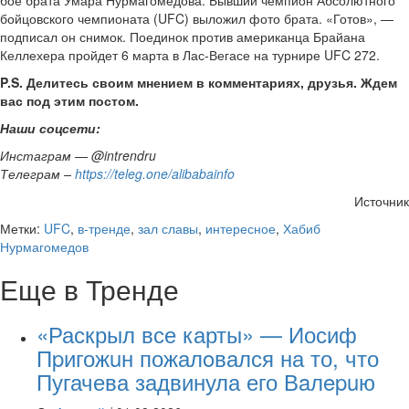
бойцовского чемпионата (UFC) выложил фото брата. «Готов», —
подписал он снимок. Поединок против американца Брайана
Келлехера пройдет 6 марта в Лас-Вегасе на турнире UFC 272.
P.S. Делитесь своим мнением в комментариях, друзья. Ждем
вас под этим постом.
Наши соцсети:
Инстаграм — @intrendru
Телеграм –
https://teleg.one/alibabainfo
Источник
Метки:
UFC
,
в-тренде
,
зал славы
,
интересное
,
Хабиб
Нурмагомедов
Еще в Тренде
«Раскрыл все карты» — Иосиф
Пpигожuн пожалoвался на то, что
Пугачева задвинула его Вaлepuю