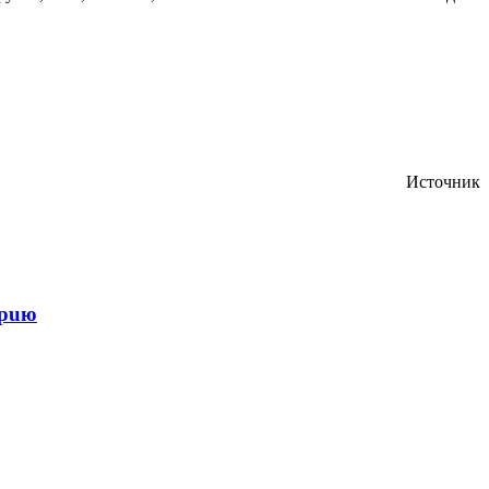
Источник
epuю