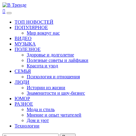
Перейти
к
В Тренде
Самые свежие новости интернета
Основное
содержимому
меню
ТОП НОВОСТЕЙ
ПОПУЛЯРНОЕ
Мир вокруг нас
ВИДЕО
МУЗЫКА
ПОЛЕЗНОЕ
Здоровье и долголетие
Полезные советы и лайфхаки
Красота и уход
СЕМЬЯ
Психология и отношения
ЛЮДИ
Истории из жизни
Знаменитости и шоу-бизнес
ЮМОР
РАЗНОЕ
Мода и стиль
Мнение и опыт читателей
Дом и уют
Технологии
Найти: