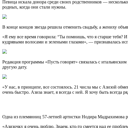
Певица искала донора среди своих родственников — несколько
родных, когда они стали нужны.
В конце концов звезда решила отменить свадьбу, а жениху объ
«Я ему все время говорила: “Ты помнишь, что я старше тебя? И
кудрявыми волосами и зелеными глазами», — признавалась ис
Редакция программы «Пусть говорят» связалась с итальянским
другую дату.
«У нас, в принципе, все состоялось. 21 числа мы с Азизой обм
очень быстро. Азиза знает, я всегда с ней. Я хочу быть всегда
Одна из племянниц 57-летней артистки Нодира Мадрахимова р
«Азизочку я очень люблю. Знаем, кто-то смеется над ее проблем