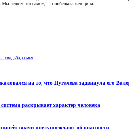
ку. Мы решим это сами», — пообещала женщина.
!
ца
,
свадьба
,
семья
алoвался на то, что Пугачева задвинула его Вaл
 система раскрывает характер человека
рицей: врачи предупреждают об опасности