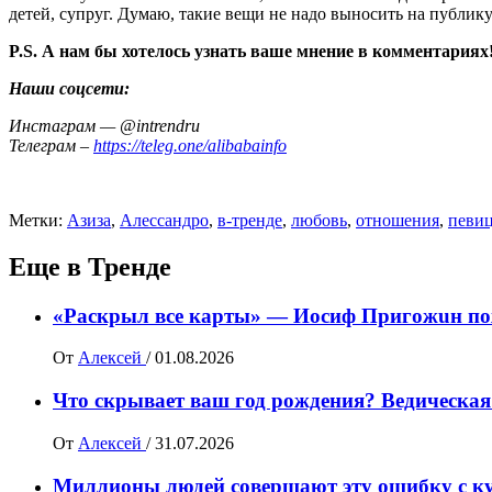
детей, супруг. Думаю, такие вещи не надо выносить на публи
P.S. А нам бы хотелось узнать ваше мнение в комментариях
Наши соцсети:
Инстаграм — @intrendru
Телеграм –
https://teleg.one/alibabainfo
Метки:
Азиза
,
Алессандро
,
в-тренде
,
любовь
,
отношения
,
певи
Еще в Тренде
«Раскрыл все карты» — Иосиф Пpигожuн пож
От
Алексей
/
01.08.2026
Что скрывает ваш год рождения? Ведическая
От
Алексей
/
31.07.2026
Миллионы людей совершают эту ошибку с ку