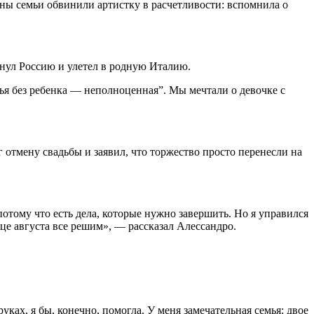
ны семьи обвинили артистку в расчетливости: вспомнила о
кинул Россию и улетел в родную Италию.
емья без ребенка — неполноценная”. Мы мечтали о девочке с
отмену свадьбы и заявил, что торжество просто перенесли на
потому что есть дела, которые нужно завершить. Но я управился
нце августа все решим», — рассказал Алессандро.
уках, я бы, конечно, помогла. У меня замечательная семья: двое