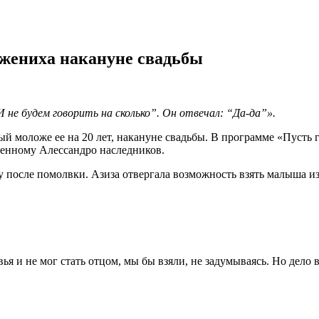
 жениха накануне свадьбы
 не будем говорить на сколько”. Он отвечал: “Да-да”».
й моложе ее на 20 лет, накануне свадьбы. В программе «Пусть го
ленному Алессандро наследников.
у после помолвки. Азиза отвергала возможность взять малыша из
я и не мог стать отцом, мы бы взяли, не задумываясь. Но дело 