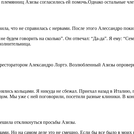
 племянниц Азизы согласились ей помочь.Однако остальные чле
явила, что не справилась с нервами. После этого Алессандро по
 не будем говорить на сколько”. Он отвечал: “Да-да”. Я ему: “С
полнительница.
 ресторатором Александро Лортэ. Возлюбленный Азизы опроверг 
енялись кольцами. Я никуда не сбежал. Приехал назад в Италию, 
 рядом. Мы уже с ней поговорили, посетили разные клиники. В ко
ешила откликнуться просьбы Азизы.
ами. Но на самом деле это не смешно. Если бы все было в моих р