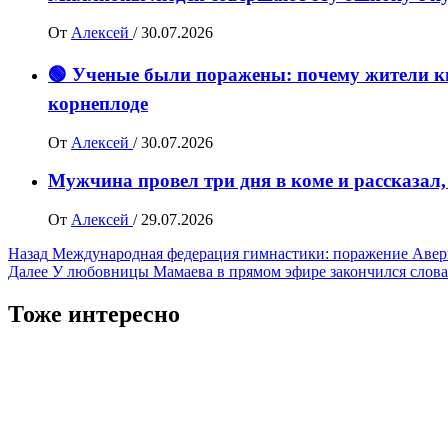
От
Алексей
/
30.07.2026
🟢 Ученые были поражены: почему жители ки
корнеплоде
От
Алексей
/
30.07.2026
Мужчина провел три дня в коме и рассказал,
От
Алексей
/
29.07.2026
Навигация
Назад
Международная федерация гимнастики: поражение Аве
Далее
У любовницы Мамаева в прямом эфире закончился слова
записи
Тоже интересно