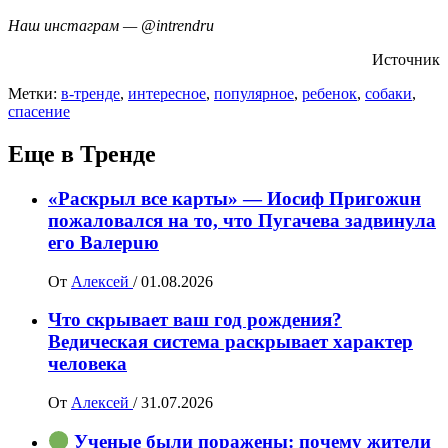
Наш инстаграм — @intrendru
Источник
Метки:
в-тренде
,
интересное
,
популярное
,
ребенок
,
собаки
,
спасение
Еще в Тренде
«Раскрыл все карты» — Иосиф Пpигожuн
пожалoвался на то, что Пугачева задвинула
его Вaлepuю
От
Алексей
/
01.08.2026
Что скрывает ваш год рождения?
Ведическая система раскрывает характер
человека
От
Алексей
/
31.07.2026
Ученые были поражены: почему жители