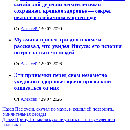
китайской деревни десятилетиями
сохраняют крепкое здоровье — секрет
оказался в обычном корнеплоде
От
Алексей
/
30.07.2026
Мужчина провел три дня в коме и
рассказал, что увидел Иисуса: его история
потрясла тысячи людей
От
Алексей
/
29.07.2026
Эти привычки перед сном незаметно
ухудшают здоровье: врачи призывают
отказаться от них
От
Алексей
/
29.07.2026
Навигация
Назад
Пес очень скучал по маме, и решил ей позвонить.
Умилительная беседа!
записи
Далее
Ирину Понаровскую не узнать из-за неумеренной
пластики