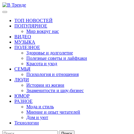
Перейти
к
Основное
В Тренде
Самые свежие новости интернета
содержимому
меню
ТОП НОВОСТЕЙ
ПОПУЛЯРНОЕ
Мир вокруг нас
ВИДЕО
МУЗЫКА
ПОЛЕЗНОЕ
Здоровье и долголетие
Полезные советы и лайфхаки
Красота и уход
СЕМЬЯ
Психология и отношения
ЛЮДИ
Истории из жизни
Знаменитости и шоу-бизнес
ЮМОР
РАЗНОЕ
Мода и стиль
Мнение и опыт читателей
Дом и уют
Технологии
Найти: