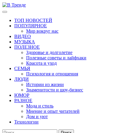
Перейти
к
Основное
В Тренде
Самые свежие новости интернета
содержимому
меню
ТОП НОВОСТЕЙ
ПОПУЛЯРНОЕ
Мир вокруг нас
ВИДЕО
МУЗЫКА
ПОЛЕЗНОЕ
Здоровье и долголетие
Полезные советы и лайфхаки
Красота и уход
СЕМЬЯ
Психология и отношения
ЛЮДИ
Истории из жизни
Знаменитости и шоу-бизнес
ЮМОР
РАЗНОЕ
Мода и стиль
Мнение и опыт читателей
Дом и уют
Технологии
Найти: