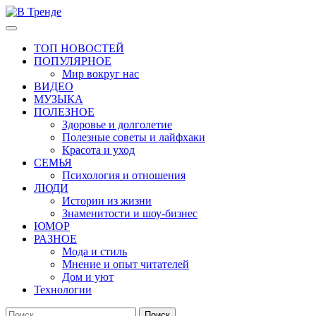
Перейти
к
Основное
В Тренде
Самые свежие новости интернета
содержимому
меню
ТОП НОВОСТЕЙ
ПОПУЛЯРНОЕ
Мир вокруг нас
ВИДЕО
МУЗЫКА
ПОЛЕЗНОЕ
Здоровье и долголетие
Полезные советы и лайфхаки
Красота и уход
СЕМЬЯ
Психология и отношения
ЛЮДИ
Истории из жизни
Знаменитости и шоу-бизнес
ЮМОР
РАЗНОЕ
Мода и стиль
Мнение и опыт читателей
Дом и уют
Технологии
Найти: