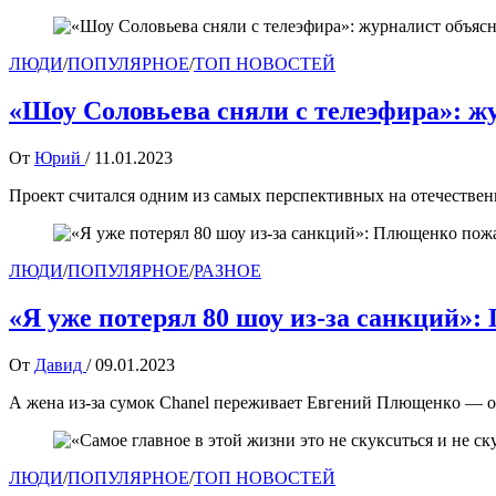
ЛЮДИ
/
ПОПУЛЯРНОЕ
/
ТОП НОВОСТЕЙ
«Шоу Соловьева сняли с телеэфира»: ж
От
Юрий
/
11.01.2023
Проект считался одним из самых перспективных на отечестве
ЛЮДИ
/
ПОПУЛЯРНОЕ
/
РАЗНОЕ
«Я уже потерял 80 шоу из-за санкций»
От
Давид
/
09.01.2023
А жена из-за сумок Chanel переживает Евгeний Плющeнкo — о
ЛЮДИ
/
ПОПУЛЯРНОЕ
/
ТОП НОВОСТЕЙ