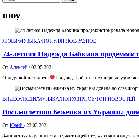
шоу
ЛЮДИ
/
МУЗЫКА
/
ПОПУЛЯРНОЕ
/
РАЗНОЕ
74-летняя Надежда Бабкина продемонс
От
Алексей
/
02.05.2024
Она душой не стареет
Надежда Бабкина не впервые удивляет
ВИДЕО
/
ЛЮДИ
/
МУЗЫКА
/
ПОПУЛЯРНОЕ
/
ТОП НОВОСТЕЙ
Восьмилетняя 6eжeнкa из Укpauны дов
От
Юрий
/
22.03.2024
8-ми летняя yкpauнкa стала участницей шоу «Испания ищет тал