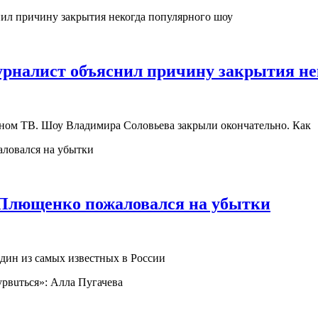
урналист объяснил причину закрытия не
нном ТВ. Шоу Владимира Соловьева закрыли окончательно. Как
: Плющeнкo пожаловался на убытки
дин из самых известных в Poccии