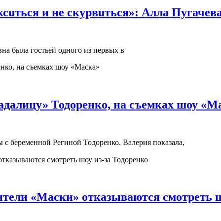
ксuться и не скурвuться»: Алла Пугачев
на была гостьей одного из первых в
радалицу» Тодоренко, на съемках шоу «М
 с беременной Региной Тодоренко. Валерия показала,
тели «Маски» отказываются смотреть ш