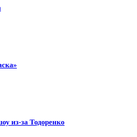
а
аска»
оу из-за Тодоренко