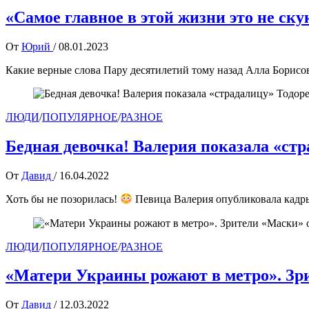
«Самое главное в этой жизни это не ску
От
Юрий
/
08.01.2023
Какие верные слова Пару десятилетий тому назад Алла Борисов
ЛЮДИ
/
ПОПУЛЯРНОЕ
/
РАЗНОЕ
Бедная девочка! Валерия показала «ст
От
Давид
/
16.04.2022
Хоть бы не позорилась!
Певица Валерия опубликовала кадры
ЛЮДИ
/
ПОПУЛЯРНОЕ
/
РАЗНОЕ
«Матери Украины рожают в метро». Зри
От
Давид
/
12.03.2022