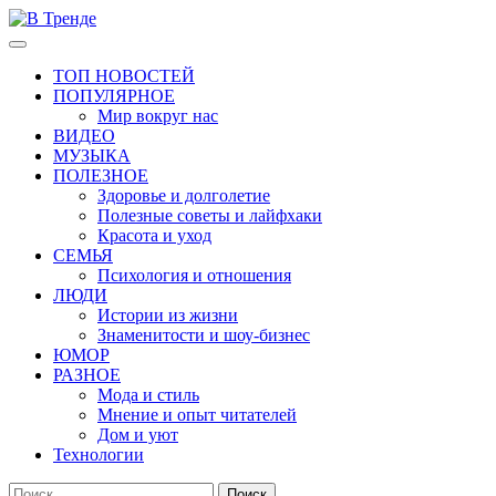
Перейти
к
Основное
В Тренде
Самые свежие новости интернета
содержимому
меню
ТОП НОВОСТЕЙ
ПОПУЛЯРНОЕ
Мир вокруг нас
ВИДЕО
МУЗЫКА
ПОЛЕЗНОЕ
Здоровье и долголетие
Полезные советы и лайфхаки
Красота и уход
СЕМЬЯ
Психология и отношения
ЛЮДИ
Истории из жизни
Знаменитости и шоу-бизнес
ЮМОР
РАЗНОЕ
Мода и стиль
Мнение и опыт читателей
Дом и уют
Технологии
Найти: