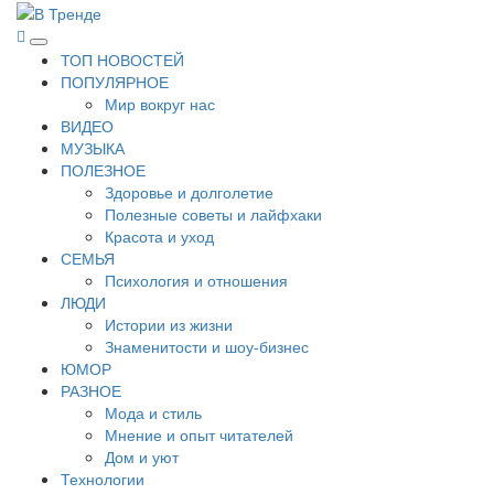
Перейти
к
В Тренде
Самые свежие новости интернета
Основное
содержимому
ТОП НОВОСТЕЙ
меню
ПОПУЛЯРНОЕ
Мир вокруг нас
ВИДЕО
МУЗЫКА
ПОЛЕЗНОЕ
Здоровье и долголетие
Полезные советы и лайфхаки
Красота и уход
СЕМЬЯ
Психология и отношения
ЛЮДИ
Истории из жизни
Знаменитости и шоу-бизнес
ЮМОР
РАЗНОЕ
Мода и стиль
Мнение и опыт читателей
Дом и уют
Технологии