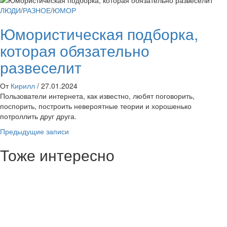
ЛЮДИ
/
РАЗНОЕ
/
ЮМОР
Юмористическая подборка,
которая обязательно
развеселит
От
Кирилл
/
27.01.2024
Пользователи интернета, как известно, любят поговорить,
поспорить, построить невероятные теории и хорошенько
потроллить друг друга.
Навигация
Предыдущие записи
по
Тоже интересно
записям