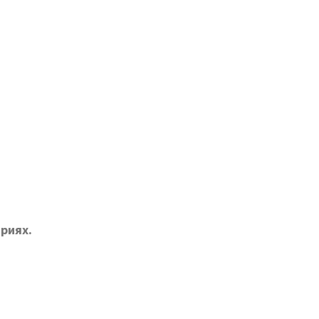
риях.