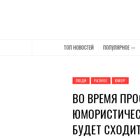
Перейти
к
содержимому
САМЫЕ СВЕЖИЕ НОВОСТИ ИНТЕРНЕТА
ТОП НОВОСТЕЙ
ПОПУЛЯРНОЕ
ЛЮДИ
РАЗНОЕ
ЮМОР
ВО ВРЕМЯ ПР
ЮМОРИСТИЧЕС
БУДЕТ СХОДИТ