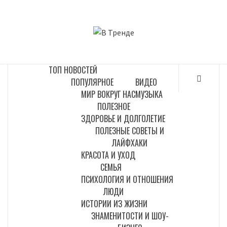
Перейти
к
В ТРЕНДЕ
содержимому
САМЫЕ СВЕЖИЕ НОВОСТИ ИНТЕРНЕТА
ТОП НОВОСТЕЙ
ПОПУЛЯРНОЕ
ВИДЕО
МИР ВОКРУГ НАС
МУЗЫКА
ПОЛЕЗНОЕ
ЗДОРОВЬЕ И ДОЛГОЛЕТИЕ
ПОЛЕЗНЫЕ СОВЕТЫ И
ЛАЙФХАКИ
КРАСОТА И УХОД
СЕМЬЯ
ПСИХОЛОГИЯ И ОТНОШЕНИЯ
ЛЮДИ
ИСТОРИИ ИЗ ЖИЗНИ
ЗНАМЕНИТОСТИ И ШОУ-