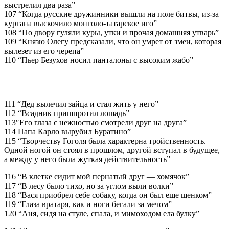
выстрелил два раза”
107 “Когда русские дружинники вышли на поле битвы, из-за
кургана выскочило монголо-татарское иго”
108 “По двору гуляли куры, утки и прочая домашняя утварь”
109 “Князю Олегу предсказали, что он умрет от змеи, которая
вылезет из его черепа”
110 “Пьер Безухов носил панталоны с высоким жабо”
111 “Дед вылечил зайца и стал жить у него”
112 “Всадник пришпротил лошадь”
113″Его глаза с нежностью смотрели друг на друга”
114 Папа Карло вырубил Буратино”
115 “Творчеству Гоголя была характерна тройственность.
Одной ногой он стоял в прошлом, другой вступал в будущее,
а между у него была жуткая действительность”
116 “В клетке сидит мой пернатый друг — хомячок”
117 “В лесу было тихо, но за углом выли волки”
118 “Вася приобрел себе собаку, когда он был еще щенком”
119 “Глаза вратаря, как и ноги бегали за мечом”
120 “Аня, сидя на стуле, спала, и мимоходом ела булку”