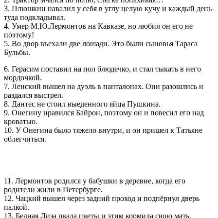
3. Плюшкин навалил у себя в углу целую кучу и каждый день
туда подкладывал.
4. Умер М.Ю.Лермонтов на Кавказе, но любил он его не
поэтому!
5. Во двор въехали две лошади. Это были сыновья Тараса
Бульбы.
6. Герасим поставил на пол блюдечко, и стал тыкать в него
мордочкой.
7. Ленский вышел на дуэль в панталонах. Они разошлись и
раздался выстрел.
8. Дантес не стоил выеденного яйца Пушкина.
9. Онегину нравился Байрон, поэтому он и повесил его над
кроватью.
10. У Онегина было тяжело внутри, и он пришел к Татьяне
облегчиться.
11. Лермонтов родился у бабушки в деревне, когда его
родители жили в Петербурге.
12. Чацкий вышел через задний проход и подпёрнул дверь
палкой.
13. Бедная Лиза рвала цветы и этим кормила свою мать.