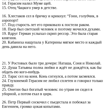
14. Герасим налил Муме щей.
15. Отец Чацкого умер в детстве.
16. Хлестаков сел в бричку и крикнул: “Гони, голубчик, в
аэропорт!
17. Под старость лет его приковало к постели раком.
18. Пьер был светский человек и поэтому мочился духами.
19. Вдруг Герман услыхал скрип рессор. Это была старая
княгиня.
20. Кабаниха нащупала у Катерины мягкое место и каждый
день давила на него.
21. У Ростовых было три дочери: Hаташа, Соня и Hиколай.
22. Душа Татьяны полна любви и ждёт не дождётся, как бы
обдать ею кого-нибудь
23. Тарас сел на коня. Конь согнулся, а потом засмеялся.
24. Глухонемой Герасим не любил сплетен и говорил только
правду.
25. Онегин был богатый человек: по утрам он сидел в
уборной, а потом ехал в цирк.
26. Петр Первый соскочил с пьедестала и побежал за
Евгением, громко цокая копытами.