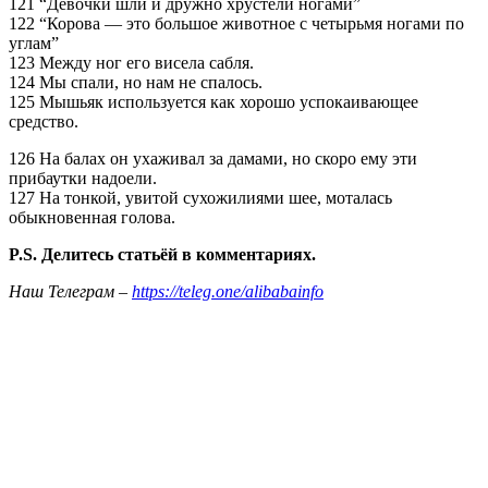
121 “Девочки шли и дружно хрустели ногами”
122 “Корова — это большое животное с четырьмя ногами по
углам”
123 Между ног его висела сабля.
124 Мы спали, но нам не спалось.
125 Мышьяк используется как хорошо успокаивающее
средство.
126 На балах он ухаживал за дамами, но скоро ему эти
прибаутки надоели.
127 На тонкой, увитой сухожилиями шее, моталась
обыкновенная голова.
P.S. Делитесь статьёй в комментариях.
Наш Телеграм –
https://teleg.one/alibabainfo