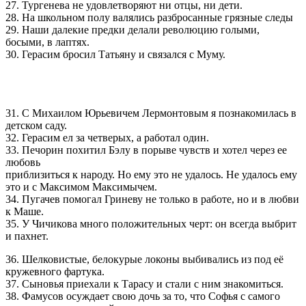
27. Тургенева не удовлетворяют ни отцы, ни дети.
28. На школьном полу валялись разбросанные грязные следы
29. Наши далекие предки делали революцию голыми,
босыми, в лаптях.
30. Герасим бросил Татьяну и связался с Муму.
31. С Михаилом Юрьевичем Лермонтовым я познакомилась в
детском саду.
32. Герасим ел за четверых, а работал один.
33. Печорин похитил Бэлу в порыве чувств и хотел через ее
любовь
приблизиться к народу. Hо ему это не удалось. Hе удалось ему
это и с Максимом Максимычем.
34. Пугачев помогал Гриневу не только в работе, но и в любви
к Маше.
35. У Чичикова много положительных черт: он всегда выбрит
и пахнет.
36. Шелковистые, белокурые локоны выбивались из под её
кружевного фартука.
37. Сыновья приехали к Тарасу и стали с ним знакомиться.
38. Фамусов осуждает свою дочь за то, что Софья с самого