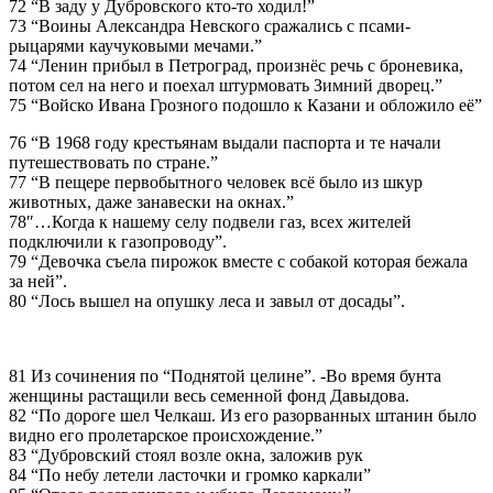
72 “В заду у Дубровского кто-то ходил!”
73 “Воины Александра Невского сражались с псами-
рыцарями каучуковыми мечами.”
74 “Ленин прибыл в Петроград, произнёс речь с броневика,
потом сел на него и поехал штурмовать Зимний дворец.”
75 “Войско Ивана Грозного подошло к Казани и обложило её”
76 “В 1968 году крестьянам выдали паспорта и те начали
путешествовать по стране.”
77 “В пещере первобытного человек всё было из шкур
животных, даже занавески на окнах.”
78″…Когда к нашему селу подвели газ, всех жителей
подключили к газопроводу”.
79 “Девочка съела пирожок вместе с собакой которая бежала
за ней”.
80 “Лось вышел на опушку леса и завыл от досады”.
81 Из сочинения по “Поднятой целине”. -Во время бунта
женщины растащили весь семенной фонд Давыдова.
82 “По дороге шел Челкаш. Из его разорванных штанин было
видно его пролетарское происхождение.”
83 “Дубровский стоял возле окна, заложив рук
84 “По небу летели ласточки и громко каркали”