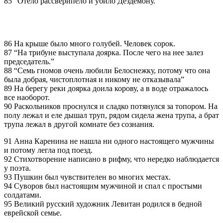
85 “Отело рассверипело и убило Дездемону.”
86 На крыше было много голубей. Человек соpок.
87 “На трибуне выступала доярка. После чего на нее залез
председатель.”
88 “Семь гномов очень любили Белоснежку, потому что она
была добрая, чистоплотная и никому не отказывала”
89 Hа берегу реки доярка доила корову, а в воде отражалось
все наоборот.
90 Раскольников проснулся и сладко потянулся за топором. Hа
полу лежал и еле дышал труп, рядом сидела жена трупа, а брат
трупа лежал в другой комнате без сознания.
91 Анна Каренина не нашла ни одного настоящего мужчины
и потому легла под поезд.
92 Стихотворение написано в рифму, что нередко наблюдается
у поэта.
93 Пушкин был чувствителен во многих местах.
94 Суворов был настоящим мужчиной и спал с простыми
солдатами.
95 Великий русский художник Левитан родился в бедной
еврейской семье.