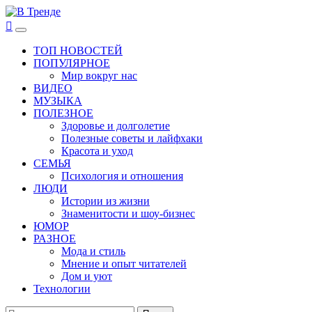
Перейти
к
В Тренде
Самые свежие новости интернета
Основное
содержимому
меню
ТОП НОВОСТЕЙ
ПОПУЛЯРНОЕ
Мир вокруг нас
ВИДЕО
МУЗЫКА
ПОЛЕЗНОЕ
Здоровье и долголетие
Полезные советы и лайфхаки
Красота и уход
СЕМЬЯ
Психология и отношения
ЛЮДИ
Истории из жизни
Знаменитости и шоу-бизнес
ЮМОР
РАЗНОЕ
Мода и стиль
Мнение и опыт читателей
Дом и уют
Технологии
Найти: