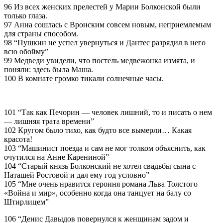
96 Из всех женских прелестей у Марии Болконской были
только глаза.
97 Анна сошлась с Вронским совсем новым, неприемлемым
для страны способом.
98 “Пушкин не успел увернуться и Дантес разрядил в него
всю обойму”
99 Медведи увидели, что постель медвежонка измята, и
поняли: здесь была Маша.
100 В комнате громко тикали солнечные часы.
101 “Так как Печорин — человек лишний, то и писать о нем
— лишняя трата времени”
102 Кругом было тихо, как будто все вымерли… Какая
красота!
103 “Машинист поезда и сам не мог толком объяснить, как
очутился на Анне Карениной”
104 “Старый князь Болконский не хотел свадьбы сына с
Hаташей Ростовой и дал ему год условно”
105 “Мне очень нравится героиня романа Льва Толстого
«Война и мир», особенно когда она танцует на балу со
Штирлицем”
106 “Денис Давыдов повернулся к женщинам задом и