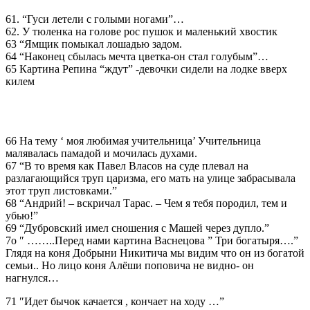
61. “Гуси летели с голыми ногами”…
62. У тюленка на голове рос пушок и маленький хвостик
63 “Ямщик помыкал лошадью задом.
64 “Наконец сбылась мечта цветка-он стал голубым”…
65 Картина Репина “ждут” -девочки сидели на лодке вверх
килем
66 На тему ‘ моя любимая учительница’ Учительница
малявалась памадой и мочилась духами.
67 “В то время как Павел Власов на суде плевал на
разлагающийся труп царизма, его мать на улице забрасывала
этот труп листовками.”
68 “Андрий! – вскричал Тарас. – Чем я тебя породил, тем и
убью!”
69 “Дубровский имел сношения с Машей через дупло.”
7о ″ ……..Перед нами картина Васнецова ” Три богатыря….”
Глядя на коня Добрыни Никитича мы видим что он из богатой
семьи.. Но лицо коня Алёши поповича не видно- он
нагнулся…
71 ″Идет бычок качается , кончает на ходу …”