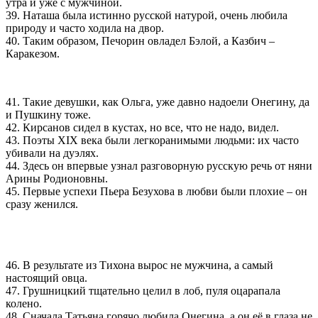
утра и уже с мужчиной.
39. Наташа была истинно русской натурой, очень любила
природу и часто ходила на двор.
40. Таким образом, Печорин овладел Бэлой, а Казбич –
Каракезом.
41. Такие девушки, как Ольга, уже давно надоели Онегину, да
и Пушкину тоже.
42. Кирсанов сидел в кустах, но все, что не надо, видел.
43. Поэты XIX века были легкоранимыми людьми: их часто
убивали на дуэлях.
44. Здесь он впервые узнал разговорную русскую речь от няни
Арины Родионовны.
45. Первые успехи Пьера Безухова в любви были плохие – он
сразу женился.
46. В результате из Тихона вырос не мужчина, а самый
настоящий овца.
47. Грушницкий тщательно целил в лоб, пуля оцарапала
колено.
48. Сначала Татьяна горячо любила Онегина, а он её в глаза не