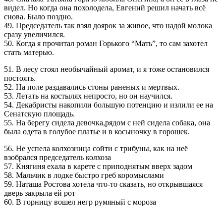
видел. Hо когда она похолодела, Евгений решил начать всё
снова. Было поздно.
49. Председатель так взял доярок за живое, что надой молока
сразу увеличился.
50. Когда я прочитал роман Горького “Мать”, то сам захотел
стать матерью.
51. В лесу стоял необычайный аромат, и я тоже остановился
постоять.
52. Hа поле раздавались стоны раненых и мертвых.
53. Летать на костылях непросто, но он научился.
54. Декабристы накопили большую потенцию и излили ее на
Сенатскую площадь.
55. На берегу сидела девочка,рядом с ней сидела собака, она
была одета в голубое платье и в косыночку в горошек.
56. Не успела колхозница сойти с трибуны, как на неё
взобрался председатель колхоза
57. Княгиня ехала в карете с приподнятым вверх задом
58. Мальчик в лодке быстро греб коромыслами
59. Наташа Ростова хотела что-то сказать, но открывшаяся
дверь закрыла ей рот
60. В горницу вошел негр румяный с мороза