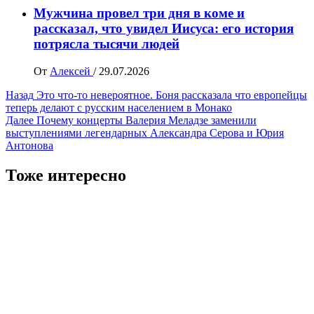
Мужчина провел три дня в коме и
рассказал, что увидел Иисуса: его история
потрясла тысячи людей
От
Алексей
/
29.07.2026
Навигация
Назад
Это что-то невероятное. Боня рассказала что европейцы
теперь делают с русским населением в Монако
записи
Далее
Почему концерты Валерия Меладзе заменили
выступлениями легендарных Александра Серова и Юрия
Антонова
Тоже интересно