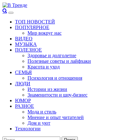
Перейти
к
Основное
В Тренде
Самые свежие новости интернета
содержимому
меню
ТОП НОВОСТЕЙ
ПОПУЛЯРНОЕ
Мир вокруг нас
ВИДЕО
МУЗЫКА
ПОЛЕЗНОЕ
Здоровье и долголетие
Полезные советы и лайфхаки
Красота и уход
СЕМЬЯ
Психология и отношения
ЛЮДИ
Истории из жизни
Знаменитости и шоу-бизнес
ЮМОР
РАЗНОЕ
Мода и стиль
Мнение и опыт читателей
Дом и уют
Технологии
Найти: